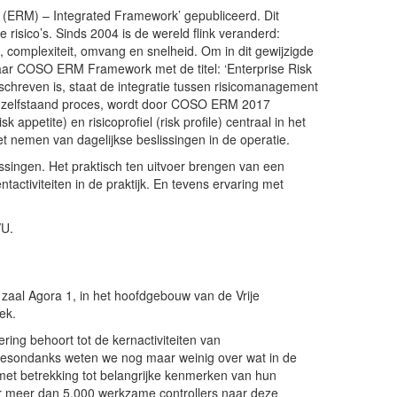
(ERM) – Integrated Framework’ gepubliceerd. Dit
isico’s. Sinds 2004 is de wereld flink veranderd:
, complexiteit, omvang en snelheid. Om in dit gewijzigde
haar COSO ERM Framework met de titel: ‘Enterprise Risk
schreven is, staat de integratie tussen risicomanagement
chzelfstaand proces, wordt door COSO ERM 2017
ppetite) en risicoprofiel (risk profile) centraal in het
het nemen van dagelijkse beslissingen in de operatie.
ingen. Het praktisch ten uitvoer brengen van een
activiteiten in de praktijk. En tevens ervaring met
VU.
al Agora 1, in het hoofdgebouw van de Vrije
ek.
ering behoort tot de kernactiviteiten van
. Desondanks weten we nog maar weinig over wat in de
 met betrekking tot belangrijke kenmerken van hun
 meer dan 5.000 werkzame controllers naar deze