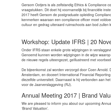
Gersom Ootjers is als zelfstandig Ethics & Compliance co
vraagstukken. Dit doet hij voornamelijk bij financiële i
2017 heeft Gersom de postgraduate opleiding Compliance 
kenmerken waaraan een compliance officer moet voldoen om
cultuur en gedrag uiteraard ruimschoots aan bod zullen
Workshop: Update IFRS | 20 Nov
Onder IFRS staan enkele grote wijzigingen in verslaggev
Genoemd kunnen worden wijzigingen in de wijze waarop o
de nieuwe regels uiteengezet, geïllustreerd met voorbee
De bijeenkomst zal worden verzorgd door Coen Arnold. Drs.
Amsterdam, en doceert International Financial Reporting
diezelfde universiteit. Daarnaast is hij verbonden aan 
voor de Jaarverslaggeving (RJ).
Annual Meeting 2017 | Brand Valu
We are pleased to inform you about our upcoming Annual M
‘Brand Valuation’.