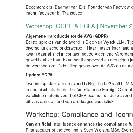
Docenten: drs. Dagmar van Eijs, Founder van Factview en
interim/adviseur bij Transducer.
Workshop: GDPR & FCPA | November 26
Algemene introductie tot de AVG (GDPR)
Eerste spreker van de avond is Dido van Wylick LLM. Tij
diverse juridische onderwerpen. Haar master Internation
kwam daar al snel in contact met de Algemene Verordeni
gewekt dat ze haar baan heeft opgezegd en een eigen jur
de workshop zal Dido uitleg geven over de AVG en de al
Update FCPA
Tweede spreker van de avond is Brigitte de Graaff LLM MS
economisch strafrecht. De Amerikaanse Foreign Corrupt
verplichte materie voor het CMA examen en deze avond za
dit vlak aan de hand van alledaagse casuïstiek.
Workshop: Compliance and Techno
Can artificial intelligence enhance the compliance f
First speaker of the evening is Sven Wielstra MSc. Sven