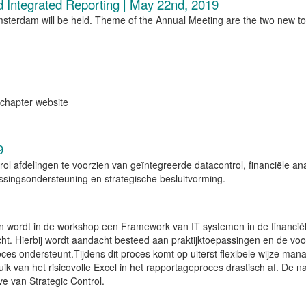
d Integrated Reporting | May 22nd, 2019
sterdam will be held. Theme of the Annual Meeting are the two new to
 chapter website
9
ol afdelingen te voorzien van geïntegreerde datacontrol, financiële an
issingsondersteuning en strategische besluitvorming.
n wordt in de workshop een Framework van IT systemen in de financiël
ht. Hierbij wordt aandacht besteed aan praktijktoepassingen en de voo
ces ondersteunt.
Tijdens dit proces komt op uiterst flexibele wijze ma
ik van het risicovolle Excel in het rapportageproces drastisch af. De n
ve van Strategic Control.