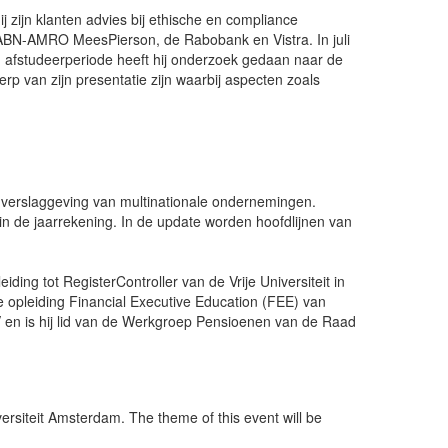
 zijn klanten advies bij ethische en compliance
O, ABN-AMRO MeesPierson, de Rabobank en Vistra. In juli
n afstudeerperiode heeft hij onderzoek gedaan naar de
p van zijn presentatie zijn waarbij aspecten zoals
e verslaggeving van multinationale ondernemingen.
 de jaarrekening. In de update worden hoofdlijnen van
ing tot RegisterController van de Vrije Universiteit in
 opleiding Financial Executive Education (FEE) van
V en is hij lid van de Werkgroep Pensioenen van de Raad
ersiteit Amsterdam. The theme of this event will be