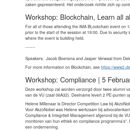
zaken
gepresenteerd. Het onderzoek richtte zich op contro
Workshop: Blockchain, Learn all a
For all of those attending the IMA BLockchain event on 12
prior to the start of the session at 19:00. Due to security 
where the event is building held.
-------
Speakers: Jacob Boersma and Jasper Verwaal from Deloit
For more information on Blockchain, see
https://www2.de
Workshop: Compliance | 5 Februa
Deze workshop zal worden verzorgd door twee alumni va
van de VU (zaal 06A32). Deelname levert 2 PE-punten op
Helene Millenaar is Director Competition Law bij AkzoNo
Voor AkzoNobel was Helene werkzaam bij advocatenkantor
Compliance & Integriteit Management afgerond bij de VU 
monitoren van hun ethiek en compliance programma’s”. Dit 
een onderneming.