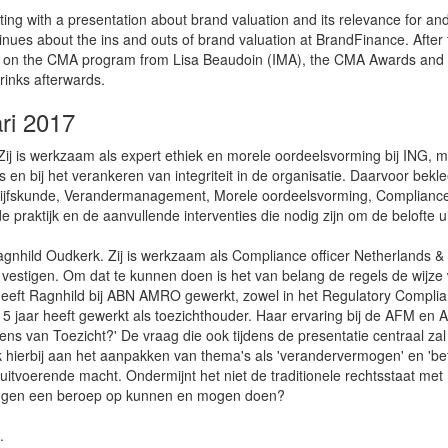
ting with a presentation about brand valuation and its relevance for 
s about the ins and outs of brand valuation at BrandFinance. After th
date on the CMA program from Lisa Beaudoin (IMA), the CMA Awards and th
drinks afterwards.
ri 2017
j is werkzaam als expert ethiek en morele oordeelsvorming bij ING, m
en bij het verankeren van integriteit in de organisatie. Daarvoor bek
rijfskunde, Verandermanagement, Morele oordeelsvorming, Compliance 
 praktijk en de aanvullende interventies die nodig zijn om de belofte 
nhild Oudkerk. Zij is werkzaam als Compliance officer Netherlands & 
m vestigen. Om dat te kunnen doen is het van belang de regels de wijze
eft Ragnhild bij ABN AMRO gewerkt, zowel in het Regulatory Complianc
j 5 jaar heeft gewerkt als toezichthouder. Haar ervaring bij de AFM e
rens van Toezicht?' De vraag die ook tijdens de presentatie centraal
 hierbij aan het aanpakken van thema's als 'verandervermogen' en 'bet
itvoerende macht. Ondermijnt het niet de traditionele rechtsstaat met 
llingen een beroep op kunnen en mogen doen?
p.