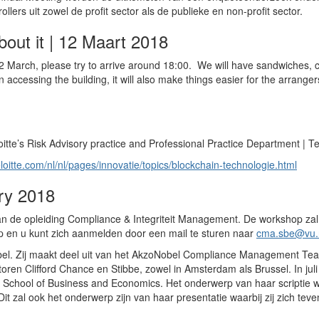
llers uit zowel de profit sector als de publieke en non-profit sector.
bout it | 12 Maart 2018
 March, please try to arrive around 18:00. We will have sandwiches, coff
in accessing the building, it will also make things easier for the arrangers
te’s Risk Advisory practice and Professional Practice Department | T
loitte.com/nl/nl/pages/innovatie/topics/blockchain-technologie.html
ry 2018
n de opleiding Compliance & Integriteit Management. De workshop zal
 en u kunt zich aanmelden door een mail te sturen naar
cma.sbe@vu.
bel. Zij maakt deel uit van het AkzoNobel Compliance Management Team. 
en Clifford Chance en Stibbe, zowel in Amsterdam als Brussel. In juli
School of Business and Economics. Het onderwerp van haar scriptie was
zal ook het onderwerp zijn van haar presentatie waarbij zij zich teven