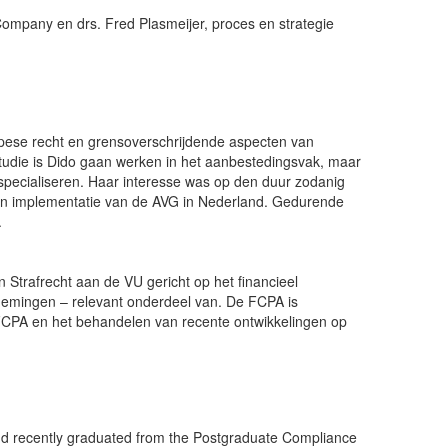
Company en drs. Fred Plasmeijer, proces en strategie
ropese recht en grensoverschrijdende aspecten van
studie is Dido gaan werken in het aanbestedingsvak, maar
pecialiseren. Haar interesse was op den duur zodanig
e én implementatie van de AVG in Nederland. Gedurende
.
 Strafrecht aan de VU gericht op het financieel
nemingen – relevant onderdeel van. De FCPA is
e FCPA en het behandelen van recente ontwikkelingen op
and recently graduated from the Postgraduate Compliance