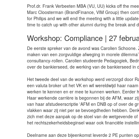
Prof.dr. Frank Verbeeten MBA (VU, UU) kicks off the mee
Marc Cloosterman (BrandFinance, VIM Group) then continue
for Philips and we will end the meeting with a little up
time to catch up with other alumni during the break and 
Workshop: Compliance | 27 februa
De eerste spreker van de avond was Carolien Schoone. Zi
maken van een zorgvuldige afweging in morele dilemma’s 
consultancy-rollen. Carolien studeerde Pedagogiek, Bed
over de bankierseed, de werking van de bankierseed in de
Het tweede deel van de workshop werd verzorgd door Rag
een valuta broker uit het VK en wil wereldwijd haar naa
werken te kennen en er mee te kunnen werken. Eerder he
Haar werkende carrière is begonnen bij de AFM, waar zi
van haar afstudeerscriptie 'AFM en DNB op of over de g
vlakken waar zij niet per se bevoegdheden hebben. Denk
zich met deze aanpak op de stoel van de wetgevende of u
het rechtszekerheidsbeginsel waar ook financiële inste
Deelname aan deze bijeenkomst leverde 2 PE punten o