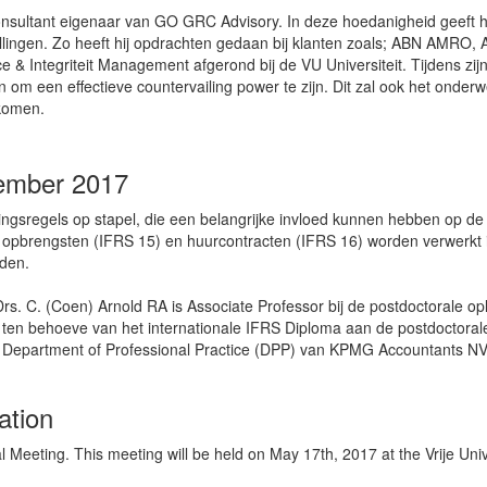
nsultant eigenaar van GO GRC Advisory. In deze hoedanigheid geeft hij
nstellingen. Zo heeft hij opdrachten gedaan bij klanten zoals; ABN AMR
& Integriteit Management afgerond bij de VU Universiteit. Tijdens zij
 een effectieve countervailing power te zijn. Dit zal ook het onderwer
 komen.
ember 2017
ingsregels op stapel, die een belangrijke invloed kunnen hebben op d
pbrengsten (IFRS 15) en huurcontracten (IFRS 16) worden verwerkt in
lden.
 C. (Coen) Arnold RA is Associate Professor bij de postdoctorale opleid
 ten behoeve van het internationale IFRS Diploma aan de postdoctorale
het Department of Professional Practice (DPP) van KPMG Accountants N
ation
eeting. This meeting will be held on May 17th, 2017 at the Vrije Univ