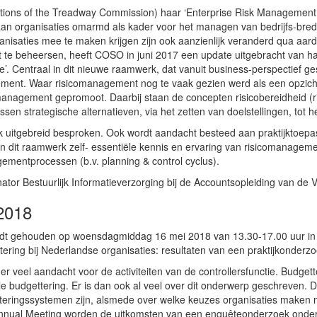
ions of the Treadway Commission) haar ‘Enterprise Risk Management 
an organisaties omarmd als kader voor het managen van bedrijfs-brede r
ganisaties mee te maken krijgen zijn ook aanzienlijk veranderd qua aard
at te beheersen, heeft COSO in juni 2017 een update uitgebracht van 
. Centraal in dit nieuwe raamwerk, dat vanuit business-perspectief ge
gement. Waar risicomanagement nog te vaak gezien werd als een opzi
management gepromoot. Daarbij staan de concepten risicobereidheid (risk a
ssen strategische alternatieven, via het zetten van doelstellingen, tot 
tgebreid besproken. Ook wordt aandacht besteed aan praktijktoepass
n dit raamwerk zelf- essentiële kennis en ervaring van risicomanagement
gementprocessen (b.v. planning & control cyclus).
r Bestuurlijk Informatieverzorging bij de Accountsopleiding van de 
2018
t gehouden op woensdagmiddag 16 mei 2018 van 13.30-17.00 uur in za
ering bij Nederlandse organisaties: resultaten van een praktijkonderzo
er veel aandacht voor de activiteiten van de controllersfunctie. Budgett
nele budgettering. Er is dan ook al veel over dit onderwerp geschreven
getteringssystemen zijn, alsmede over welke keuzes organisaties maken
Annual Meeting worden de uitkomsten van een enquêteonderzoek onder