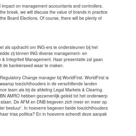
and impact on management accountants and controllers.
e break, we will discuss the value of brands in practice
e Board Elections. Of course, there will be plenty of
et als opdracht om ING-ers te ondersteunen bij het
leedde zij binnen ING diverse management- en
& Integriteit Management. Haar presentatie zal gaan
uit de bankierseed waar te maken.
Regulatory Change manager bij WorldFirst. WorldFirst is
 waarop toezichthouders in de verschillende landen
e team als bij de afdeling Legal Markets & Clearing.
n ABN AMRO hebben gezamenlijk geleid tot het onderwerp
 zal staan. De AFM en DNB begeven zich meer en meer op
er bestuur'. In hoeverre begeven beide toezichthouders
haar trias politica? En in hoeverre schendt deze aanpak