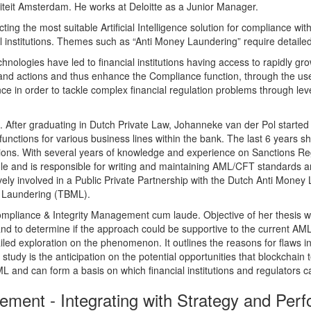
iteit Amsterdam. He works at Deloitte as a Junior Manager.
ting the most suitable Artificial Intelligence solution for compliance with
ial institutions. Themes such as “Anti Money Laundering” require detaile
chnologies have led to financial institutions having access to rapidly 
 and actions and thus enhance the Compliance function, through the use o
ence in order to tackle complex financial regulation problems through lev
 After graduating in Dutch Private Law, Johanneke van der Pol starte
unctions for various business lines within the bank. The last 6 years 
ons. With several years of knowledge and experience on Sanctions Reg
role and is responsible for writing and maintaining AML/CFT standards
tively involved in a Public Private Partnership with the Dutch Anti Mone
 Laundering (TBML).
liance & Integrity Management cum laude. Objective of her thesis was
nd to determine if the approach could be supportive to the current AML
iled exploration on the phenomenon. It outlines the reasons for flaws i
his study is the anticipation on the potential opportunities that blockchai
L and can form a basis on which financial institutions and regulators c
ment - Integrating with Strategy and Per