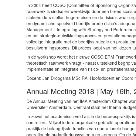
In 2004 heeft COSO (Committee of Sponsoring Organizat
raamwerk is sindsdien wereldwijd door een breed scala a
stakeholders stellen hogere eisen en de risico’s waar or
en dynamische speelveld bedrijfs-brede risico’s adequa
Management – Integrating with Strategy and Performance’
en het strategie-ontwikkelingsproces en prestatiemana
volledige integratie met de bedrijfsstrategie en prestatie
besluitvormingsproces. Dit proces loopt van het kiezen tu
In de workshop wordt het nieuwe COSO ERM Framework ui
theoretisch raamwerk vraagt - naast uitstekend begrip va
implementatie en integratie van risico- en prestatiemana
Docent: Jan Droogsma MSc RA, Hoofddocent en Coördinato
Annual Meeting 2018 | May 16th, 
De Annual Meeting van het IMA Amsterdam Chapter word
Universiteit Amsterdam. Centraal staat het thema Budgett
In zowel het academisch veld als in de beroepspraktijk is 
controllers.
Vrijwel iedere organisatie gebruikt operatio
praktijk de belangrijkste functies van operationele bud
operationele budgetteringssysteem en –proces. Op de 