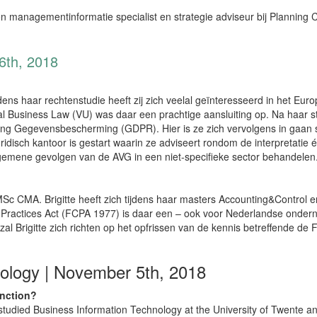
 managementinformatie specialist en strategie adviseur bij Planning 
th, 2018
dens haar rechtenstudie heeft zij zich veelal geïnteresseerd in het Eu
al Business Law (VU) was daar een prachtige aansluiting op. Na haar 
ng Gegevensbescherming (GDPR). Hier is ze zich vervolgens in gaan s
idisch kantoor is gestart waarin ze adviseert rondom de interpretati
gemene gevolgen van de AVG in een niet-specifieke sector behandelen
c CMA. Brigitte heeft zich tijdens haar masters Accounting&Control en
 Practices Act (FCPA 1977) is daar een – ook voor Nederlandse onder
l Brigitte zich richten op het opfrissen van de kennis betreffende d
logy | November 5th, 2018
unction?
 studied Business Information Technology at the University of Twente 